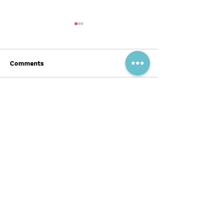
Comments
Write a comment...
สุขภาพดีต้อนรับ #ตรุษจีน ปี
ฉลากโภชนาการ เป
นี้ให้ครบทั้งสามวัน!
บ้าง
พอดแคสต์
บทความ