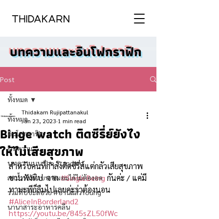
บทความและอินโฟกราฟิก
Post
ทั้งหมด
Thidakarn Rujipattanakul
ทั้งหมด
Jan 23, 2023
1 min read
Binge watch ติดซีรี่ย์ยังไง
อินโฟกราฟิก
ให้ไม่เสียสุขภาพ
บทความ
บทความบน The Standard
สำหรับคนที่กำลังติดซีรี่ส์แต่กลัวเสียสุขภาพ 
ชวนฟังทิป  จาก 
#SingleBeing
 กันค่ะ / แค่มี
ลดน้ำหนักแบบ #ผอมได้ไม่ต้องอด
ทามะพีก็ลืมไปเลยค่ะว่าต้องนอน 
รวมทิปชะลอวัย #อ่านแล้วYoung
#AliceInBorderland2
นานาสาระอาหารคลีน
https://youtu.be/845sZL50fWc