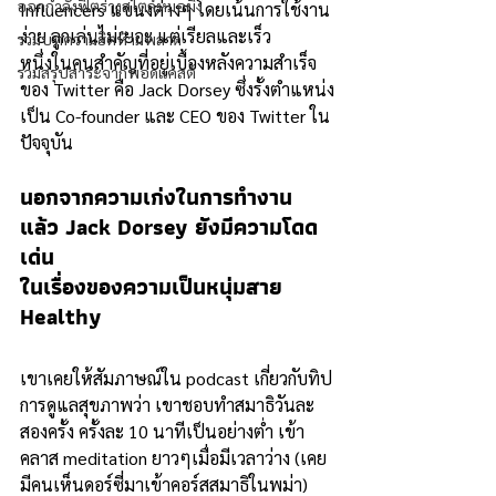
ออกกำลังฟิตร่างสไตล์หมอผิง
Influencers แขนงต่างๆ โดยเน้นการใช้งาน
ง่าย ลูกเล่นไม่เยอะ แต่เรียลและเร็ว 
รวมบทความฮิตห้ามพลาด
หนึ่งในคนสำคัญที่อยู่เบื้องหลังความสำเร็จ
รวมสรุปสาระจากพอดแคสต์
ของ Twitter คือ Jack Dorsey ซึ่งรั้งตำแหน่ง
เป็น Co-founder และ CEO ของ Twitter ใน
ปัจจุบัน
นอกจากความเก่งในการทำงาน
แล้ว Jack Dorsey ยังมีความโดด
เด่น
ในเรื่องของความเป็นหนุ่มสาย 
Healthy 
เขาเคยให้สัมภาษณ์ใน podcast เกี่ยวกับทิป
การดูแลสุขภาพว่า เขาชอบทำสมาธิวันละ
สองครั้ง ครั้งละ 10 นาทีเป็นอย่างต่ำ เข้า
คลาส meditation ยาวๆเมื่อมีเวลาว่าง (เคย
มีคนเห็นดอร์ซี่มาเข้าคอร์สสมาธิในพม่า) 