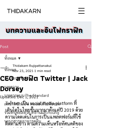
บทความและอินโฟกราฟิก
Post
ทั้งหมด
Thidakarn Rujipattanakul
ทั้งหมด
Nov 23, 2021
1 min read
CEO สายฟิต Twitter | Jack
อินโฟกราฟิก
Dorsey
บทความ
บทความบน The Standard
Updated:
Dec 1, 2021
Twitter เป็น social media platform ที่
ลดน้ำหนักแบบ #ผอมได้ไม่ต้องอด
เติบโตในไทยขึ้นมากมาตั้งแต่ปี 2019 ด้วย
รวมทิปชะลอวัย #อ่านแล้วYoung
ความโดดเด่นในการเป็นแพลตฟอร์มที่ใช้
นานาสาระอาหารคลีน
ติดตามข่าว ตามความเห็นหรือทัศนคติของ 