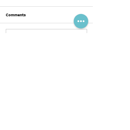
Comments
Write a comment...
สุขภาพดีต้อนรับ #ตรุษจีน ปี
ฉลากโภชนาการ เป
นี้ให้ครบทั้งสามวัน!
บ้าง
พอดแคสต์
บทความ
อ่าน
ฟัง
ร่วมงานกับ
หนังสือ