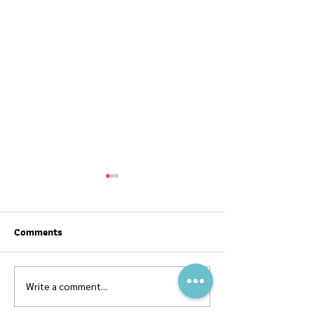
Comments
Write a comment...
สุขภาพดีต้อนรับ #ตรุษจีน ปี
ฉลากโภชนาการ เป
นี้ให้ครบทั้งสามวัน!
บ้าง