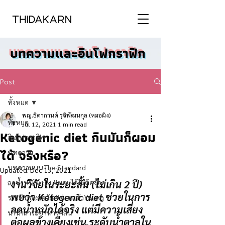
บทความและอินโฟกราฟิก
Post
ทั้งหมด
พญ.ธิดากานต์ รุจิพัฒนกุล (หมอผิง)
ทั้งหมด
Jul 12, 2021
1 min read
Ketogenic diet กินมันก็ผอม
อินโฟกราฟิก
ได้ จริงหรือ?
บทความ
บทความบน The Standard
Updated:
Dec 13, 2021
ลดน้ำหนักแบบ #ผอมได้ไม่ต้องอด
งานวิจัยในระยะสั้น (ไม่เกิน 2 ปี) 
พบว่า Ketogenic diet ช่วยในการ
รวมทิปชะลอวัย #อ่านแล้วYoung
ลดน้ำหนักได้จริง แต่มีความเสี่ยง
นานาสาระอาหารคลีน
ต่อผลข้างเคียงเช่น ระดับน้ำตาลใน