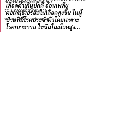
ออกกำลังฟิตร่างสไตล์หมอผิง
เลือดต่ำเกินปกติ อ่อนเพลีย 
รวมบทความฮิตห้ามพลาด
คอเลสเตอรอลในเลือดสูงขึ้น ในผู้
รวมสรุปสาระจากพอดแคสต์
ป่วยที่มีโรคประจำตัวโดยเฉพาะ
โรคเบาหวาน ไขมันในเลือดสูง...