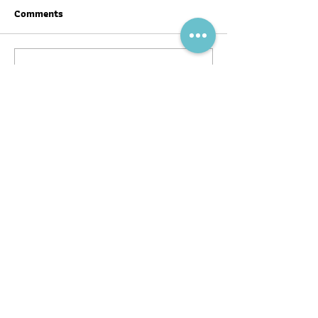
Comments
Write a comment...
สุขภาพดีต้อนรับ #ตรุษจีน ปี
ฉลากโภชนาการ เป
นี้ให้ครบทั้งสามวัน!
บ้าง
พอดแคสต์
บทความ
อ่าน
ฟัง
ร่วมงานกับ
หนังสือ
หมอผิง