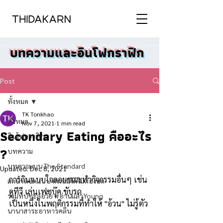
บทความและอินโฟกราฟิก
Post
ทั้งหมด
TK Tonkhao
ทั้งหมด
Nov 7, 2021
1 min read
Secondary Eating คืออะไร
อินโฟกราฟิก
?
บทความ
บทความบน The Standard
Updated:
Dec 8, 2021
การกินแบบใจลอยขณะทำกิจกรรมอื่นๆ เช่น 
ลดน้ำหนักแบบ #ผอมได้ไม่ต้องอด
ดูทีวี เล่นเฟซบุ๊ค ขับรถ
รวมทิปชะลอวัย #อ่านแล้วYoung
เป็นหนึ่งในพฤติกรรมที่ทำให้ "อ้วน" ไม่รู้ตัว
นานาสาระอาหารคลีน