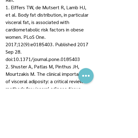
1. Elffers TW, de Mutsert R, Lamb HJ, 
et al. Body fat distribution, in particular 
visceral fat, is associated with 
cardiometabolic risk factors in obese 
women. PLoS One. 
2017;12(9):e0185403. Published 2017 
Sep 28. 
doi:10.1371/journal.pone.0185403
2. Shuster A, Patlas M, Pinthus JH, 
Mourtzakis M. The clinical importance 
of visceral adiposity: a critical review of 
methods for visceral adipose tissue 
analysis. Br J Radiol. 2012;85(1009):1-
10. doi:10.1259/bjr/38447238
Tags:
#ลดน้ำหนัก
รวมบทความฮิตห้ามพลาด
ลดน้ำหนักแบบ #ผอมได้ไม่ต้องอด
บทความ