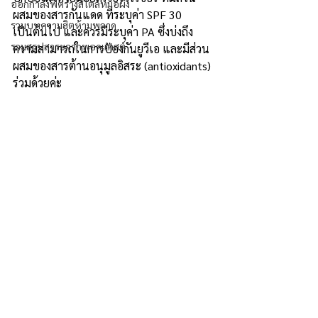
ออกกำลังฟิตร่างสไตล์หมอผิง
ผสมของสารกันแดด ที่ระบุค่า SPF 30 
รวมบทความฮิตห้ามพลาด
เป็นต้นไป และควรมีระบุค่า PA ซึ่งบ่งถึง
รวมสรุปสาระจากพอดแคสต์
ความสามารถในการป้องกันยูวีเอ และมีส่วน
ผสมของสารต้านอนุมูลอิสระ (antioxidants) 
ร่วมด้วยค่ะ