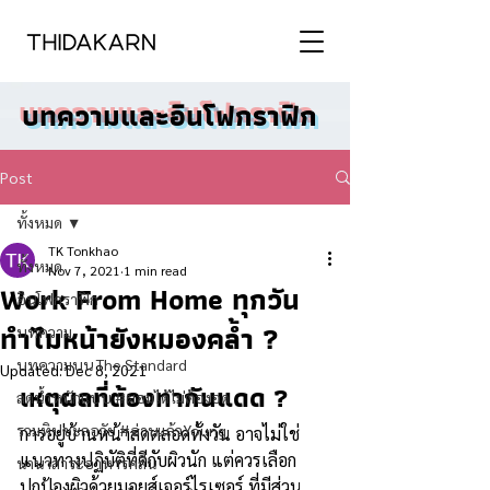
บทความและอินโฟกราฟิก
Post
ทั้งหมด
TK Tonkhao
ทั้งหมด
Nov 7, 2021
1 min read
Work From Home ทุกวัน
อินโฟกราฟิก
ทำไมหน้ายังหมองคล้ำ ?
บทความ
บทความบน The Standard
Updated:
Dec 8, 2021
เหตุผลที่ต้องทากันแดด ?
ลดน้ำหนักแบบ #ผอมได้ไม่ต้องอด
รวมทิปชะลอวัย #อ่านแล้วYoung
การอยู่บ้านหน้าสดตลอดทั้งวัน อาจไม่ใช่
แนวทางปฏิบัติที่ดีกับผิวนัก แต่ควรเลือก
นานาสาระอาหารคลีน
ปกป้องผิวด้วยมอยส์เจอร์ไรเซอร์ ที่มีส่วน