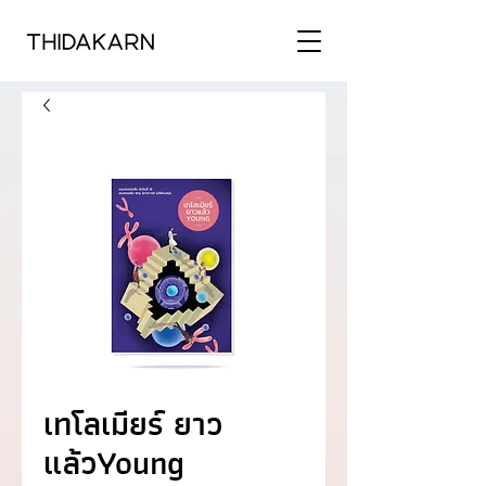
เทโลเมียร์ ยาว
แล้วYoung