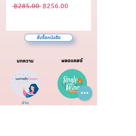
Regular
Sale
 ฿285.00 
฿256.00
Price
Price
สั่งซื้อหนังสือ
พอดแคสต์
บทความ
อ่าน
ฟัง
ร่วมงานกับ
หนังสือ
หมอผิง