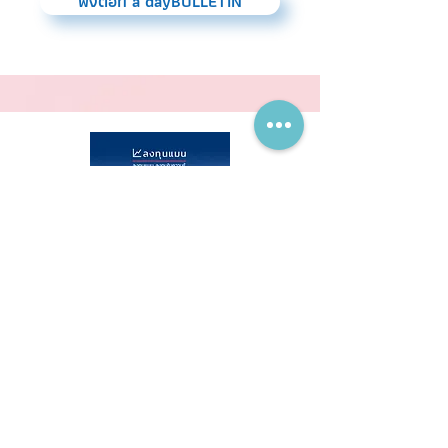
ฟังต่อที่ a dayBULLETIN
รู้จัก SkinX แพลตฟอร์มความงาม เบอร์
1 ของไทย ที่เติบโตอย่างก้าวกระโดด
เมื่อก่อนใครอยากปรึกษาเรื่องความงาม หรือ
ปัญหาเรื่องผิวหนัง คงมีทางเดียว คือเข้าไป
เจอแพทย์ที่คลินิก ซึ่งมันมีต้นทุนแฝงที่ต้อง
จ่ายอยู่ไม่น้อย
อ่านต่อที่ ลงทุนแมน