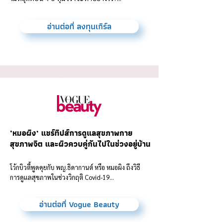
อ่านต่อที่ ลงทุนเกิร์ล
‘หมอผิง’ แชร์ทิปส์การดูแลสุขภาพกาย
สุขภาพจิต และผิวควบคู่กันไปในช่วงอยู่บ้าน
โว้กบิวตี้พูดคุยกับ พญ.ธิดากานต์ หรือ หมอผิง ถึงวิธี
การดูแลสุขภาพในช่วงวิกฤติ Covid-19...
อ่านต่อที่ Vogue Beauty