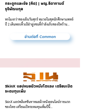
กระดูกและข้อ (คิด) | พญ.ธิดากานต์
รุจิพัฒนกุล
หกโมงกว่าของเย็นวันศุกร์ หมวยในชุดนักศึกษาแพทย์
ปี 2 เดินหอบหิ้วเป้ฝ่าฝูงชนที่กำลังเก็บของปิดร้าน...
อ่านต่อที่ Common
SkinX แอปหมอผิวหนังโตแรง เตรียมเปิด
ระดมทุนเพิ่ม
SkinX แอปพลิเคชันหาหมอผิวหนังออนไลน์รายแรก
ของไทย เตรียมเปิดระดมทุนเพิ่มปีนี้...