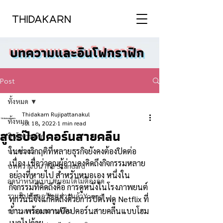
บทความและอินโฟกราฟิก
Post
ทั้งหมด
Thidakarn Rujipattanakul
ทั้งหมด
Jul 18, 2022
1 min read
สูตรป๊อปคอร์นสายคลีน
อินโฟกราฟิก
ในช่วงวิกฤติที่หลายธุรกิจยังคงต้องปิดต่อ
บทความ
เนื่อง เชื่อว่าคุณผู้อ่านคงคิดถึงกิจกรรมหลาย
บทความบน The Standard
อย่างที่หายไป สำหรับหมอเอง หนึ่งใน
ลดน้ำหนักแบบ #ผอมได้ไม่ต้องอด
กิจกรรมที่คิดถึงคือ การดูหนังในโรงภาพยนต์ 
รวมทิปชะลอวัย #อ่านแล้วYoung
ทุกวันนี้จึงแก้คิดถึงด้วยการปิดไฟดู Netflix ที่
บ้าน พร้อมทานป๊อปคอร์นสายคลีนแบบโฮม
นานาสาระอาหารคลีน
เมดไปด้วย