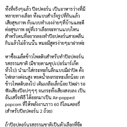
ทั้งที่จริงๆแล้ว ป๊อปคอร์น เป็นอาหารว่างที่มี
หลายทางเลือก ทั้งแบบสำเร็จรูปที่กินแล้ว
เสียสุขภาพ กับแบบทำเองง่ายๆที่บ้านและดี
ต่อสุขภาพ อยู่ที่เราเลือกจะทานแบบไหน 
สำหรับคนที่อยากลองทำป๊อปคอร์นสายคลีน 
กินแล้วไม่อ้วนนั้น หมอมีสูตรง่ายๆมาฝากค่ะ
หาซื้อเมล็ดข้าวโพดดิบสำหรับทำป๊อปคอร์น
รสธรรมชาติ (มีขายตามซุปเปอร์มาร์เก็ต
ทั่วไป) นำมาใส่กระทะก้นลึกแบบมีฝาปิด ตั้ง
ไฟกลางค่อนสูง หยดน้ำลงกระทะเล็กน้อย เท
ข้าวโพดดิบลงไป เติมเกลือเล็กน้อย ปิดฝา รอ
ฟังเสียงป๊อปๆๆๆ จนกระทั่งเสียงสงบลง เป็น
อันเสร็จพิธี ได้ออกมาเป็น Air-popped 
popcorn ที่ให้พลังงานราว 60 กิโลแคลอรี่ 
(สำหรับป๊อปคอร์น 2 ถ้วย)
ถ้าป๊อปคอร์นรสธรรมชาติเป็นตัวเลือกที่จืด