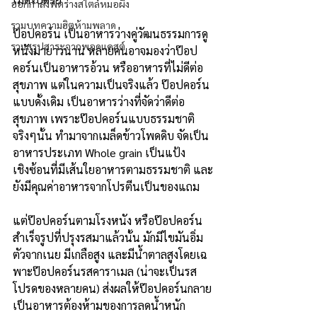
ออกกำลังฟิตร่างสไตล์หมอผิง
รวมบทความฮิตห้ามพลาด
ป๊อปคอร์น เป็นอาหารว่างคู่วัฒนธรรมการดู
รวมสรุปสาระจากพอดแคสต์
หนังมายาวนาน หลายคนอาจมองว่าป๊อป
คอร์นเป็นอาหารอ้วน หรืออาหารที่ไม่ดีต่อ
สุขภาพ แต่ในความเป็นจริงแล้ว ป๊อปคอร์น
แบบดั้งเดิม เป็นอาหารว่างที่จัดว่าดีต่อ
สุขภาพ เพราะป๊อปคอร์นแบบธรรมชาติ
จริงๆนั้น ทำมาจากเมล็ดข้าวโพดดิบ จัดเป็น
อาหารประเภท Whole grain เป็นแป้ง
เชิงซ้อนที่มีเส้นใยอาหารตามธรรมชาติ และ
ยังมีคุณค่าอาหารจากโปรตีนเป็นของแถม
แต่ป๊อปคอร์นตามโรงหนัง หรือป๊อปคอร์น
สำเร็จรูปที่ปรุงรสมาแล้วนั้น มักมีไขมันอิ่ม
ตัวจากเนย มีเกลือสูง และมีน้ำตาลสูงโดยเฉ
พาะป๊อปคอร์นรสคาราเมล (น่าจะเป็นรส
โปรดของหลายคน) ส่งผลให้ป๊อปคอร์นกลาย
เป็นอาหารต้องห้ามของการลดน้ำหนัก