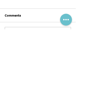
Comments
Write a comment...
สุขภาพดีต้อนรับ #ตรุษจีน ปี
ฉลากโภชนาการ เป
นี้ให้ครบทั้งสามวัน!
บ้าง
พอดแคสต์
บทความ
อ่าน
ฟัง