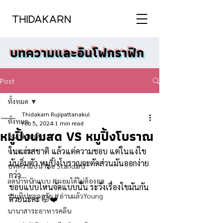
บทความและอินโฟกราฟิก
Post
ทั้งหมด
Thidakarn Rujipattanakul
ทั้งหมด
Feb 5, 2024
1 min read
หมูปิ้งนมสด VS หมูปิ้งโบราณ
อินโฟกราฟิก
ในแง่รสชาติ แล้วแต่ความชอบ แต่ในแง่ไข
บทความ
มันอิ่มตัว หมูปิ้งโบราณจะตัดส่วนมันออกง่าย
บทความบน The Standard
กว่า...
ลดน้ำหนักแบบ #ผอมได้ไม่ต้องอด
ชอบแบบไหนจัดแบบนั้น ระวังเรื่องไขมันกัน
รวมทิปชะลอวัย #อ่านแล้วYoung
ด้วยนะคะ 🤭❤️
นานาสาระอาหารคลีน