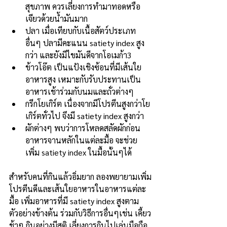
สุขภาพ ควรเลี่ยงการทำมาทอดหรือ
เจียวด้วยน้ำมันมาก
ปลา เมื่อเทียบกับเนื้อสัตว์ประเภท
อื่นๆ ปลามีคะแนน satiety index สูง
กว่า และยังมีไขมันดีจากโอเมก้า3
ข้าวโอ๊ต เป็นแป้งเชิงซ้อนที่มีเส้นใย
อาหารสูง เหมาะกับรับประทานเป็น
อาหารเช้าร่วมกับนมและถั่วต่างๆ
กรีกโยเกิร์ต เนื่องจากมีโปรตีนสูงกว่าโย
เกิร์ตทั่วไป จึงมี satiety index สูงกว่า
ผักต่างๆ พบว่าการโหลดสลัดผักก่อน
อาหารจานหลักในแต่ละมื้อ จะช่วย
เพิ่ม satiety index ในมื้อนั้นๆได้
สำหรับคนที่กินแล้วอิ่มยาก ลองพยายามเพิ่ม
โปรตีนดีและเส้นใยอาหารในอาหารแต่ละ
มื้อ เพิ่มอาหารที่มี satiety index สูงตาม
ตัวอย่างข้างต้น ร่วมกับวิธีการอื่นๆเช่น เคี้ยว
ช้าๆ กินอย่างมีสติ เลี่ยงการกินไปเล่นมือถือ