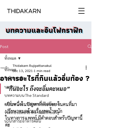
บทความและอินโฟกราฟิก
Post
ทั้งหมด
Thidakarn Rujipattanakul
ทั้งหมด
Dec 13, 2021
1 min read
อาหารอะไรที่กินแล้วอิ่มท้อง ?
อินโฟกราฟิก
บทความ
“กินอะไร ถึงจะอิ่มคะหมอ”
บทความบน The Standard
ลดน้ำหนักแบบ #ผอมได้ไม่ต้องอด
เป็นหนึ่งในปัญหาที่เจอบ่อย ในคนที่มา
ปรึกษาหมอด้วยเรื่องลดน้ำหนัก
รวมทิปชะลอวัย #อ่านแล้วYoung
ในทางการแพทย์ มีคำตอบสำหรับปัญหานี้
นานาสาระอาหารคลีน
ค่ะ