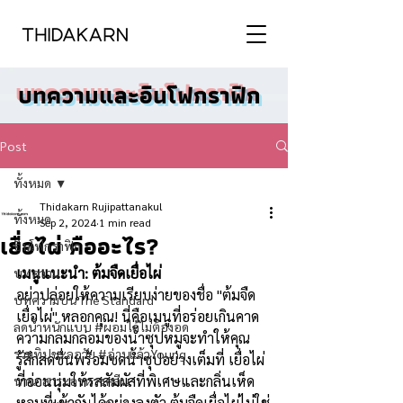
บทความและอินโฟกราฟิก
Post
ทั้งหมด
Thidakarn Rujipattanakul
ทั้งหมด
Sep 2, 2024
1 min read
เยื่อไผ่ คืออะไร?
อินโฟกราฟิก
เมนูแนะนำ: ต้มจืดเยื่อไผ่
บทความ
อย่าปล่อยให้ความเรียบง่ายของชื่อ "ต้มจืด
บทความบน The Standard
เยื่อไผ่" หลอกคุณ! นี่คือเมนูที่อร่อยเกินคาด 
ลดน้ำหนักแบบ #ผอมได้ไม่ต้องอด
ความกลมกล่อมของน้ำซุปหมูจะทำให้คุณ
รวมทิปชะลอวัย #อ่านแล้วYoung
รู้สึกสดชื่นพร้อมซดน้ำซุปอย่างเต็มที่ เยื่อไผ่
ที่อ่อนนุ่มให้รสสัมผัสที่พิเศษและกลิ่นเห็ด
นานาสาระอาหารคลีน
หอมที่เข้ากันได้อย่างลงตัว ต้มจืดเยื่อไผ่ไม่ใช่