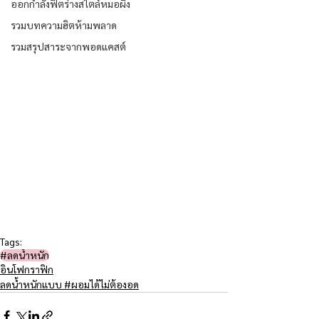
ออกกำลังฟิตร่างสไตล์หมอผิง
รวมบทความฮิตห้ามพลาด
รวมสรุปสาระจากพอดแคสต์
Tags:
#ลดน้ำหนัก
อินโฟกราฟิก
ลดน้ำหนักแบบ #ผอมได้ไม่ต้องอด