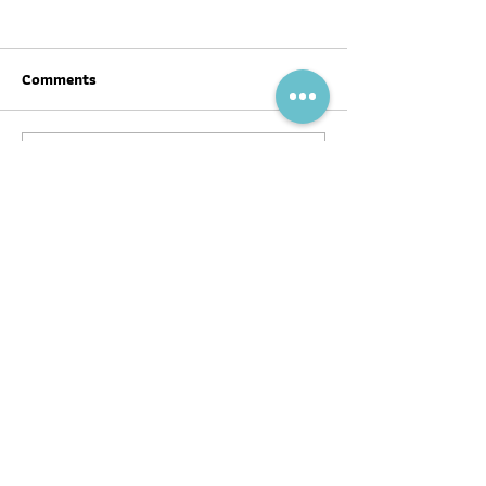
Comments
Write a comment...
สุขภาพดีต้อนรับ #ตรุษจีน ปี
ฉลากโภชนาการ เป
นี้ให้ครบทั้งสามวัน!
บ้าง
พอดแคสต์
บทความ
อ่าน
ฟัง