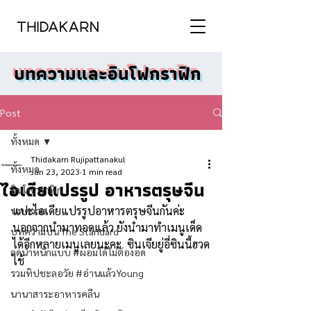
บทความและอินโฟกราฟิก
Post
ทั้งหมด
Thidakarn Rujipattanakul
ทั้งหมด
Jan 23, 2023
1 min read
ไอเดียแปรรูป อาหารตรุษจีน
อินโฟกราฟิก
แปะไอเดียแปรรูปอาหารตรุษจีนกันค่ะ 
บทความ
นอกจากนำมาทอดแล้ว ยังนำมาทำเมนูเด็ด
บทความบน The Standard
ได้อีกหลายเมนูเลยนะคะ  ซินเจียยู่อี่ซินนี้ฮวด
ลดน้ำหนักแบบ #ผอมได้ไม่ต้องอด
ไช้ 
รวมทิปชะลอวัย #อ่านแล้วYoung
นานาสาระอาหารคลีน