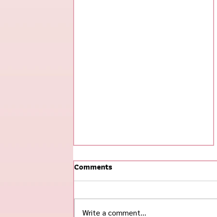
Comments
Write a comment...