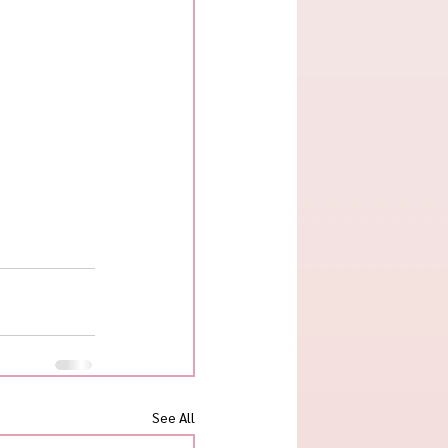
See All