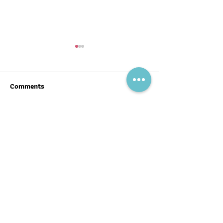
Comments
Write a comment...
สุขภาพดีต้อนรับ #ตรุษจีน ปี
ฉลากโภชนาการ เป
นี้ให้ครบทั้งสามวัน!
บ้าง
พอดแคสต์
บทความ