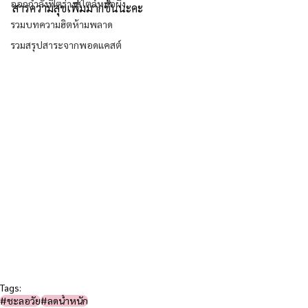
ออกกำลังฟิตร่างสไตล์หมอผิง
สารความสุขเพิ่มมากขึ้นนะคะ 
รวมบทความฮิตห้ามพลาด
รวมสรุปสาระจากพอดแคสต์
Tags:
#ชะลอวัย​
#ลดน้ำหนัก