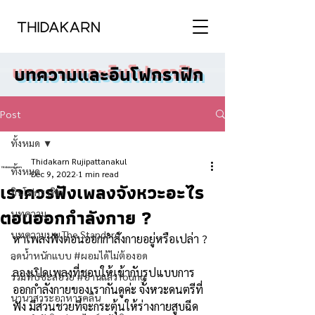
บทความและอินโฟกราฟิก
Post
ทั้งหมด
Thidakarn Rujipattanakul
ทั้งหมด
Dec 9, 2022
1 min read
เราควรฟังเพลงจังหวะอะไร
อินโฟกราฟิก
ตอนออกกำลังกาย ?
บทความ
บทความบน The Standard
หาเพลงฟังตอนออกกำลังกายอยู่หรือเปล่า ?
.
ลดน้ำหนักแบบ #ผอมได้ไม่ต้องอด
ลองเปิดเพลงที่ชอบให้เข้ากับรูปแบบการ
รวมทิปชะลอวัย #อ่านแล้วYoung
ออกกำลังกายของเรากันดูค่ะ จังหวะดนตรีที่
นานาสาระอาหารคลีน
ฟัง มีส่วนช่วยที่จะกระตุ้นให้ร่างกายสูบฉีด