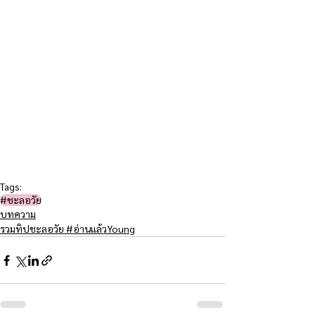
Tags:
#ชะลอวัย​
บทความ
รวมทิปชะลอวัย #อ่านแล้วYoung