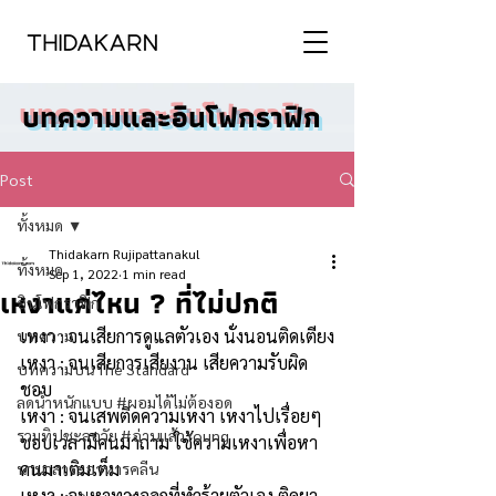
บทความและอินโฟกราฟิก
Post
ทั้งหมด
Thidakarn Rujipattanakul
ทั้งหมด
Sep 1, 2022
1 min read
เหงาแค่ไหน ? ที่ไม่ปกติ
อินโฟกราฟิก
เหงา : จนเสียการดูแลตัวเอง นั่งนอนติดเตียง
บทความ
เหงา : จนเสียการเสียงาน เสียความรับผิด
บทความบน The Standard
ชอบ
ลดน้ำหนักแบบ #ผอมได้ไม่ต้องอด
เหงา : จนเสพติดความเหงา เหงาไปเรื่อยๆ 
รวมทิปชะลอวัย #อ่านแล้วYoung
ชอบเวลามีคนมาถาม ใช้ความเหงาเพื่อหา
คนมาเติมเต็ม
นานาสาระอาหารคลีน
เหงา : จนหาทางออกที่ทำร้ายตัวเอง ติดยา 