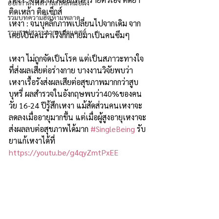
ออกกำลังฟิตร่างสไตล์หมอผิง
ติดเหล้า ติดเซ็กส์
รวมบทความฮิตห้ามพลาด
เหงา : จนบุคลิกภาพเปลี่ยนไปจากเดิม จาก
รวมสรุปสาระจากพอดแคสต์
เคยเป็นคนร่าเริงก็กลายมาเป็นคนซึมๆ
เหงา ไม่ถูกจัดเป็นโรค แต่เป็นสภาวะทางใจ
ที่ส่งผลเสียต่อร่างกาย บางงานวิจัยพบว่า
เหงาเรื้อรังส่งผลเสียต่อสุขภาพมากกว่าสูบ
บุหรี่ ผลสำรวจในอังกฤษพบว่า40%ของคน
วัย 16-24 ปีรู้สึกเหงา แม้สัดส่วนคนเหงาจะ
ลดลงเมื่ออายุมากขึ้น แต่เมื่อผู้สูงอายุเหงาจะ
ส่งผลลบต่อสุขภาพได้มาก 
#SingleBeing
 รับ
ยาแก้เหงาได้ที่ 
https://youtu.be/g4qyZmtPxEE