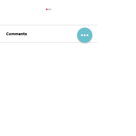
Comments
Write a comment...
สุขภาพดีต้อนรับ #ตรุษจีน ปี
ฉลากโภชนาการ เป
นี้ให้ครบทั้งสามวัน!
บ้าง
พอดแคสต์
บทความ
อ่าน
ฟัง