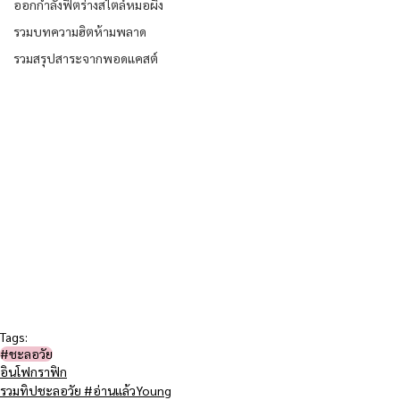
ออกกำลังฟิตร่างสไตล์หมอผิง
รวมบทความฮิตห้ามพลาด
รวมสรุปสาระจากพอดแคสต์
Tags:
#ชะลอวัย​
อินโฟกราฟิก
รวมทิปชะลอวัย #อ่านแล้วYoung