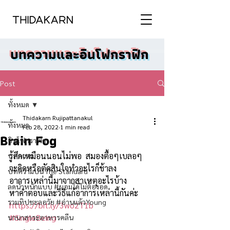
บทความและอินโฟกราฟิก
Post
ทั้งหมด
Thidakarn Rujipattanakul
ทั้งหมด
Feb 28, 2022
1 min read
Brain Fog
อินโฟกราฟิก
รู้สึกเหมือนนอนไม่พอ  สมองตื้อๆเบลอๆ 
บทความ
จะคิดหรือตัดสินใจทำอะไรก็ช้าลง 
บทความบน The Standard
อาการเหล่านี้มาจากสาเหตุอะไรบ้าง
ลดน้ำหนักแบบ #ผอมได้ไม่ต้องอด
หาคำตอบและวิธีแก้อาการเหล่านี้กันค่ะ 
รวมทิปชะลอวัย #อ่านแล้วYoung
https://bit.ly/3wo2T1b
#SingleBeing
นานาสาระอาหารคลีน