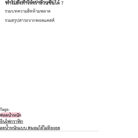
ออกกำลังฟิตร่างสไตล์หมอผิง
ทำไมถึงทำให้เราอ้วนขึ้นได้ ?
รวมบทความฮิตห้ามพลาด
รวมสรุปสาระจากพอดแคสต์
Tags:
#ลดน้ำหนัก
อินโฟกราฟิก
ลดน้ำหนักแบบ #ผอมได้ไม่ต้องอด