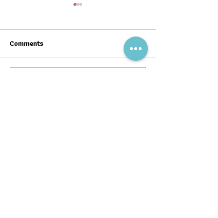
Comments
Write a comment...
สุขภาพดีต้อนรับ #ตรุษจีน ปี
ฉลากโภชนาการ เป
นี้ให้ครบทั้งสามวัน!
บ้าง
พอดแคสต์
บทความ
อ่าน
ฟัง