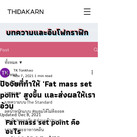
บทความและอินโฟกราฟิก
Post
ทั้งหมด
TK Tonkhao
ทั้งหมด
Nov 7, 2021
1 min read
ปัจจัยที่ทำให้ 'Fat mass set
อินโฟกราฟิก
point' สูงขึ้น และส่งผลให้เรา
บทความ
บทความบน The Standard
อ้วน
ลดน้ำหนักแบบ #ผอมได้ไม่ต้องอด
Updated:
Dec 8, 2021
Fat mass set point คือ
รวมทิปชะลอวัย #อ่านแล้วYoung
อะไร  
นานาสาระอาหารคลีน