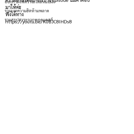
ออกกำลังฟิตร่างสไตล์หมอผิง
มาให้ค่ะ
รวมบทความฮิตห้ามพลาด
ฟังได้ทาง 
รวมสรุปสาระจากพอดแคสต์
https://youtu.be/K0BJC8IHDs8