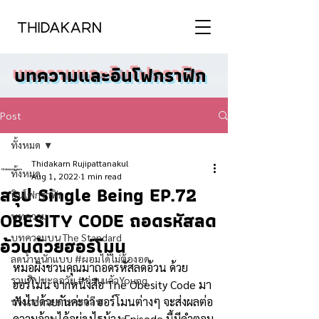
บทความและอินโฟกราฟิก
Post
ทั้งหมด
Thidakarn Rujipattanakul
ทั้งหมด
Aug 1, 2022
1 min read
สรุป Single Being EP.72
อินโฟกราฟิก
OBESITY CODE ถอดรหัสลด
บทความ
บทความบน The Standard
อ้วนด้วยฮอร์โมน
ลดน้ำหนักแบบ #ผอมได้ไม่ต้องอด
หมอผิงชวนคุณมาถอดรหัสลดอ้วน ด้วย
รวมทิปชะลอวัย #อ่านแล้วYoung
ฮอร์โมน จากหนังสือ The Obesity Code มา
ฟังไปด้วยกันค่ะว่า ฮอร์โมนต่างๆ จะส่งผลต่อ
นานาสาระอาหารคลีน
ความอ้วนได้อย่างไรบ้าง Episode นี้มีคำตอบ