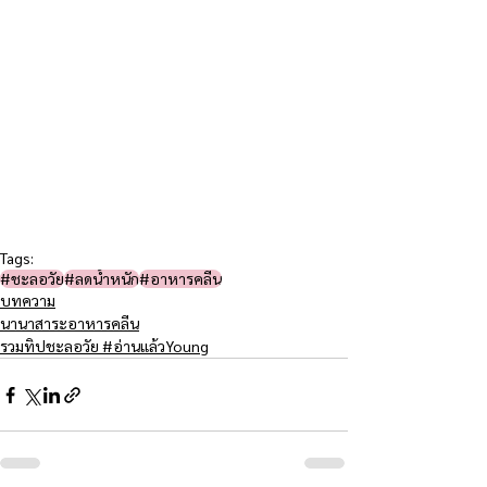
Tags:
#ชะลอวัย​
#ลดน้ำหนัก
#อาหารคลีน
บทความ
นานาสาระอาหารคลีน
รวมทิปชะลอวัย #อ่านแล้วYoung