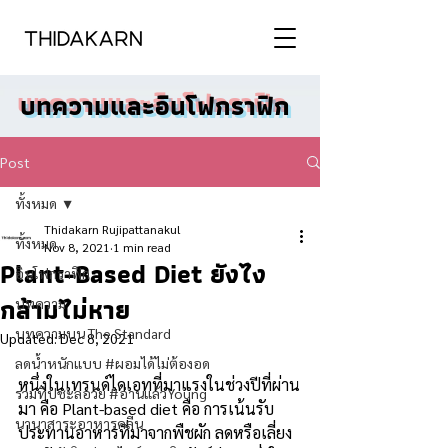
บทความและอินโฟกราฟิก
Post
ทั้งหมด
Thidakarn Rujipattanakul
ทั้งหมด
Nov 8, 2021
1 min read
Plant-Based Diet ยังไง
อินโฟกราฟิก
กล้ามไม่หาย
บทความ
บทความบน The Standard
Updated:
Dec 8, 2021
ลดน้ำหนักแบบ #ผอมได้ไม่ต้องอด
หนึ่งในเทรนด์ไดเอทที่มาแรงในช่วงปีที่ผ่าน
รวมทิปชะลอวัย #อ่านแล้วYoung
มา คือ Plant-based diet คือ การเน้นรับ
นานาสาระอาหารคลีน
ประทานอาหารที่มาจากพืชผัก ลดหรือเลี่ยง