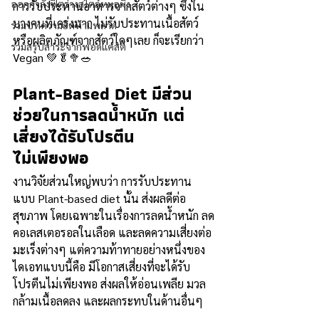
ออกกำลังฟิตร่างสไตล์หมอผิง
การรับประทานอาหารจากสัตว์ต่างๆ ซึ่งใน
บางคนที่เคร่งมาก ไม่รับประทานเนื้อสัตว์
รวมบทความฮิตห้ามพลาด
หรือผลิตภัณฑ์จากสัตว์ใดๆเลย ก็จะเรียกว่า 
รวมสรุปสาระจากพอดแคสต์
Vegan 💚🥬🥦🥗
Plant-Based Diet มีส่วน
ช่วยในการลดน้ำหนัก แต่
เสี่ยงได้รับโปรตีน
ไม่เพียงพอ
งานวิจัยส่วนใหญ่พบว่า การรับประทาน
แบบ Plant-based diet นั้น ส่งผลดีต่อ
สุขภาพ โดยเฉพาะในเรื่องการลดน้ำหนัก ลด
คอเลสเตอรอลในเลือด และลดความเสี่ยงต่อ
มะเร็งต่างๆ แต่ความท้าทายอย่างหนึ่งของ
ไดเอทแบบนี้คือ มีโอกาสเสี่ยงที่จะได้รับ
โปรตีนไม่เพียงพอ ส่งผลให้อ่อนเพลีย มวล
กล้ามเนื้อลดลง และผลกระทบในด้านอื่นๆ