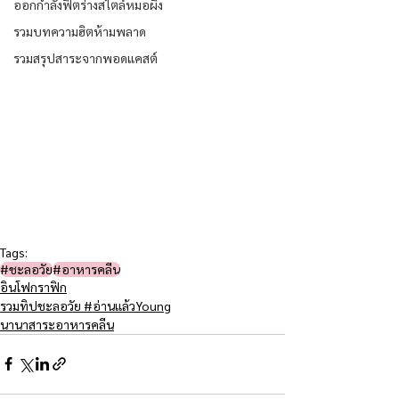
ออกกำลังฟิตร่างสไตล์หมอผิง
รวมบทความฮิตห้ามพลาด
รวมสรุปสาระจากพอดแคสต์
Tags:
#ชะลอวัย​
#อาหารคลีน
อินโฟกราฟิก
รวมทิปชะลอวัย #อ่านแล้วYoung
นานาสาระอาหารคลีน