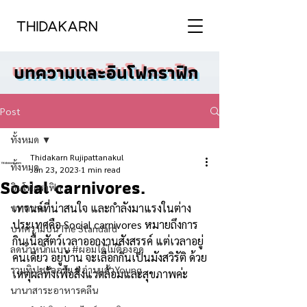
บทความและอินโฟกราฟิก
Post
ทั้งหมด
Thidakarn Rujipattanakul
ทั้งหมด
Jan 23, 2023
1 min read
Social carnivores.
อินโฟกราฟิก
เทรนด์ที่น่าสนใจ และกำลังมาแรงในต่าง
บทความ
ประเทศคือ Social carnivores หมายถึงการ
บทความบน The Standard
กินเนื้อสัตว์เวลาออกงานสังสรรค์ แต่เวลาอยู่
ลดน้ำหนักแบบ #ผอมได้ไม่ต้องอด
คนเดียว อยู่บ้าน จะเลือกกินเป็นมังสวิรัติ ด้วย
รวมทิปชะลอวัย #อ่านแล้วYoung
เหตุผลทั้งเพื่อสิ่งแวดล้อมและสุขภาพค่ะ 
นานาสาระอาหารคลีน