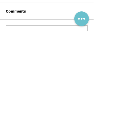
Comments
Write a comment...
สุขภาพดีต้อนรับ #ตรุษจีน ปี
ฉลากโภชนาการ เป
นี้ให้ครบทั้งสามวัน!
บ้าง
พอดแคสต์
บทความ
อ่าน
ฟัง
ร่วมงานกับ
หนังสือ
หมอผิง