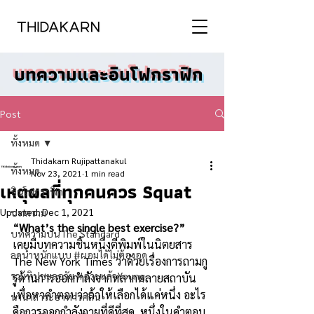
บทความและอินโฟกราฟิก
Post
ทั้งหมด
Thidakarn Rujipattanakul
ทั้งหมด
Nov 23, 2021
1 min read
เหตุผลที่ทุกคนควร Squat
อินโฟกราฟิก
Updated:
Dec 1, 2021
บทความ
“What’s the single best exercise?” 
บทความบน The Standard
เคยมีบทความชิ้นหนึ่งตีพิมพ์ในนิตยสาร 
ลดน้ำหนักแบบ #ผอมได้ไม่ต้องอด
The New York Times ว่าด้วยเรื่องการถามกู
รวมทิปชะลอวัย #อ่านแล้วYoung
รูด้านการออกกำลังจากหลากหลายสถาบัน 
เพื่อหาคำตอบว่าถ้าให้เลือกได้แค่หนึ่ง อะไร
นานาสาระอาหารคลีน
คือการออกกำลังกายที่ดีที่สุด  หนึ่งในคำตอบ