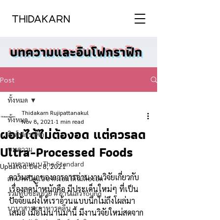
บทความและอินโฟกราฟิก
Post
ทั้งหมด
Thidakarn Rujipattanakul
ทั้งหมด
Nov 8, 2021
1 min read
ผอมได้ไม่ต้องอด แต่ควรลด
อินโฟกราฟิก
Ultra-Processed Foods
บทความ
บทความบน The Standard
Updated:
Dec 8, 2021
ความสนุกของการการอ่านงานวิจัยเกี่ยวกับ
ลดน้ำหนักแบบ #ผอมได้ไม่ต้องอด
เรื่องลดน้ำหนักคือ มีประเด็นใหม่ๆ ที่เป็น
รวมทิปชะลอวัย #อ่านแล้วYoung
ปัจจัยแฝงให้เราอ้วนแบบนึกไม่ถึงโผล่มา
นานาสาระอาหารคลีน
เสมอ เมื่อไม่นานมานี้ มีงานวิจัยใหม่สดจาก