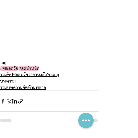
Tags:
#ชะลอวัย​
#ลดน้ำหนัก
รวมทิปชะลอวัย #อ่านแล้วYoung
บทความ
รวมบทความฮิตห้ามพลาด
See All
Recent Posts