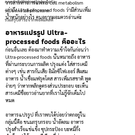
ออกกำลังฟิตร่างสไตล์หมอผิง
วารสารทางการแพทย์ Cell metabolism 
เล่าถึง Ultra-processed foods ว่ามีส่วนเพิ่ม
รวมบทความฮิตห้ามพลาด
น้ำหนักอย่างไร คนอยากผอมควรอ่านค่ะ  
รวมสรุปสาระจากพอดแคสต์
อาหารแปรรูป Ultra-
processed foods คืออะไร
ก่อนอื่นเลย ต้องมาทำความเข้าใจกันก่อนว่า 
Ultra-processed foods นั้นหมายถึง อาหาร
ที่ผ่านกระบวนการผลิต ปรุงแต่ง ใส่สารเคมี
ต่างๆ เช่น สารกันเสีย อิมัลซิไฟเออร์ สีผสม
อาหาร น้ำเชื่อมฟรุคโตส สารเพิ่มรสชาติ พูด
ง่ายๆ ว่าหากพลิกดูตรงส่วนประกอบ จะเห็น
สารเคมีชื่อยาวอ่านยากที่เราไม่รู้จักเต็มไป
หมด 
อาหารแปรรูป ที่เราพบได้บ่อยว่าตกอยู่ใน
กลุ่มนี้คือ ขนมกรุบกรอบ น้ำอัดลม อาหาร
ปรุงสำเร็จแช่แข็ง ซุปกระป๋อง บะหมี่กึ่ง