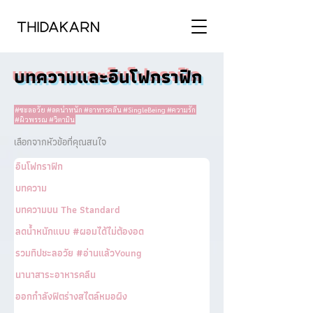
บทความและอินโฟกราฟิก
#ชะลอวัย​
#ลดน้ำหนัก
#อาหารคลีน
#SingleBeing
#ความรัก
#ผิวพรรณ
#วิตามิน
เลือกจากหัวข้อที่คุณสนใจ
อินโฟกราฟิก
บทความ
บทความบน The Standard
ลดน้ำหนักแบบ #ผอมได้ไม่ต้องอด
รวมทิปชะลอวัย #อ่านแล้วYoung
นานาสาระอาหารคลีน
ออกกำลังฟิตร่างสไตล์หมอผิง