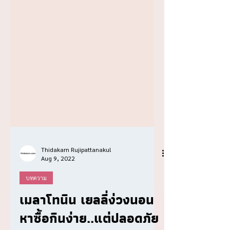
Thidakarn Rujipattanakul
Aug 9, 2022
บทความ
เมลาโทนิน เยลลี่ง่วงนอน