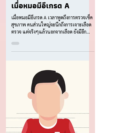
Apr 18, 2022
บทความ
เมื่อหมอมีอึเกรด A
เมื่อหมอมีอึเกรด A เวลาพูดถึงการตรวจเช็ค
สุขภาพ คนส่วนใหญ่จะนึกถึงการเจาะเลือด
ตรวจ แต่จริงๆแล้วนอกจากเลือด ยังมีอีก
แหล่งข้อมูล...