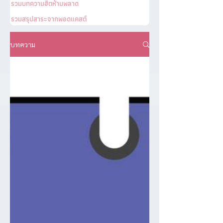
รวมบทความฮิตห้ามพลาด
รวมสรุปสาระจากพอดแคสต์
บทความ